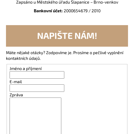
Zapsáno u Městského úřadu Šlapanice – Brno-venkov
a
Bankovní účet:
2000654679 / 2010
j
í
t
NAPIŠTE NÁM!
?
Máte nějaké otázky? Zodpovíme je. Prosíme o pečlivé vyplnění
kontaktních údajů.
Jméno a příjmení
HLEDAT
E-mail
Zpráva