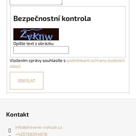
Bezpečnostní kontrola
Opište text z obrázku
Vložením zprávy souhlasíte s
podmínkami ochrany osobních
údajů
ODESLAT
Z
á
Kontakt
p
a
info
@
drevene-rohoze.cz
t
+420728054876